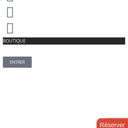
BOUTIQUE
ENTRER
© LES PRODUCTIONS CAROL ALLAIN INC.
Certificat d’agrément de formation # 0060471
Loi favorisant le développement et la reconnaissance des
compétences de la main-d’œuvre
©Carol Allain, [annee moins= »0″]. Tous droits réservés.
Réserver