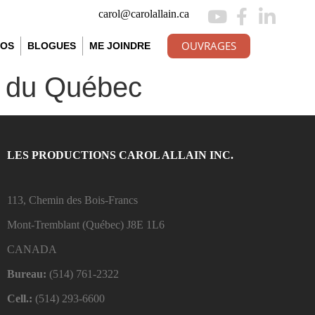
carol@carolallain.ca
OUVRAGES
ÉOS
BLOGUES
ME JOINDRE
s du Québec
LES PRODUCTIONS CAROL ALLAIN INC.
113, Chemin des Bois-Francs
Mont-Tremblant (Québec)
J8E 1L6
CANADA
Bureau:
(514) 761-2322
Cell.:
(514) 293-6600