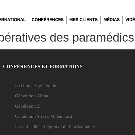
TERNATIONAL
CONFÉRENCES
MES CLIENTS
MÉDIAS
VID
pératives des paramédic
CONFÉRENCES ET FORMATIONS
Le choc des générations
Génération Alpha
Génération Z
Génération Y
(Les Milléniaux)
La verticalité à l’épreuve de l’horizontalité