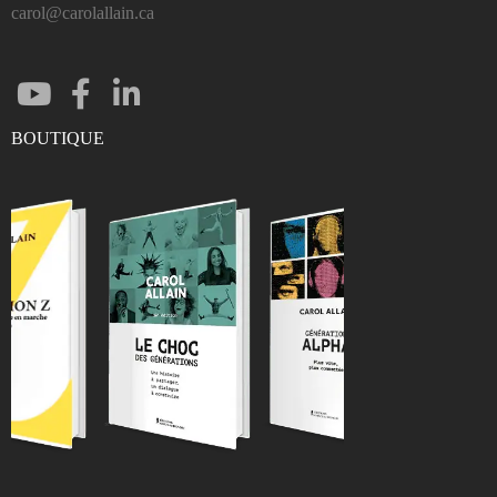
carol@carolallain.ca
BOUTIQUE
ENTRER