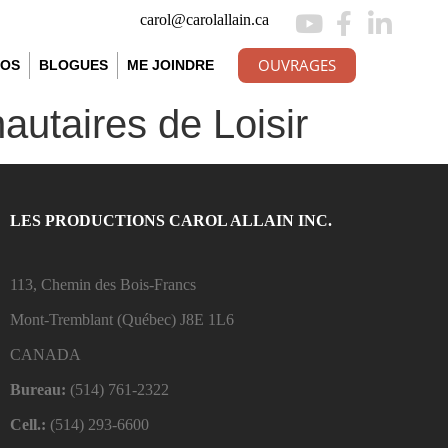
carol@carolallain.ca
OUVRAGES
ÉOS
BLOGUES
ME JOINDRE
utaires de Loisir
LES PRODUCTIONS CAROL ALLAIN INC.
113, Chemin des Bois-Francs
Mont-Tremblant (Québec)
J8E 1L6
CANADA
Bureau:
(514) 761-2322
Cell.:
(514) 293-6600