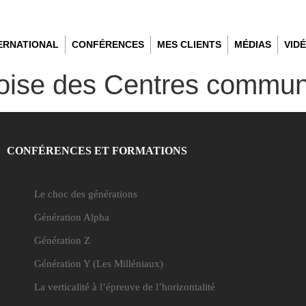
TERNATIONAL
CONFÉRENCES
MES CLIENTS
MÉDIAS
VID
ise des Centres communa
CONFÉRENCES ET FORMATIONS
Le choc des générations
Génération Alpha
Génération Z
Génération Y
(Les Milléniaux)
La verticalité à l’épreuve de l’horizontalité