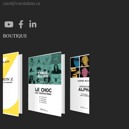
carol@carolallain.ca
BOUTIQUE
ENTRER