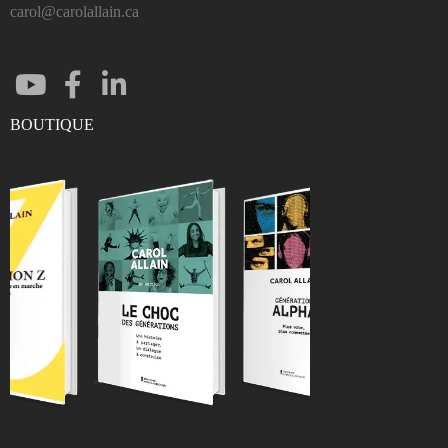
carol@carolallain.ca
BOUTIQUE
ENTRER