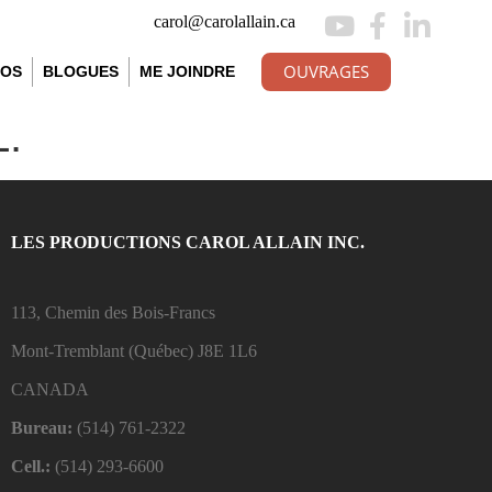
carol@carolallain.ca
OUVRAGES
ÉOS
BLOGUES
ME JOINDRE
.
LES PRODUCTIONS CAROL ALLAIN INC.
113, Chemin des Bois-Francs
Mont-Tremblant (Québec)
J8E 1L6
CANADA
Bureau:
(514) 761-2322
Cell.:
(514) 293-6600