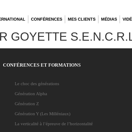
TERNATIONAL
CONFÉRENCES
MES CLIENTS
MÉDIAS
VID
 GOYETTE S.E.N.C.R.L
CONFÉRENCES ET FORMATIONS
Le choc des générations
Génération Alpha
Génération Z
Génération Y
(Les Milléniaux)
La verticalité à l’épreuve de l’horizontalité