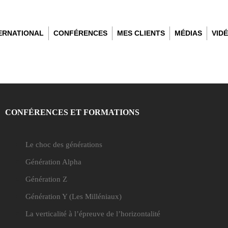
TERNATIONAL
CONFÉRENCES
MES CLIENTS
MÉDIAS
VID
CONFÉRENCES ET FORMATIONS
Le choc des générations
Génération Alpha
Génération Z
Génération Y
(Les Milléniaux)
La verticalité à l’épreuve de l’horizontalité