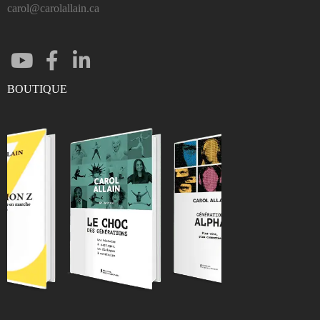
carol@carolallain.ca
BOUTIQUE
ENTRER