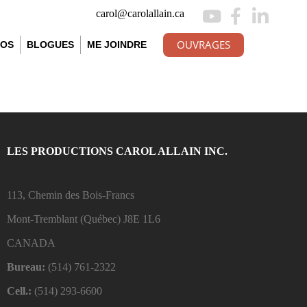
carol@carolallain.ca
OUVRAGES
ÉOS
BLOGUES
ME JOINDRE
LES PRODUCTIONS CAROL ALLAIN INC.
113, Chemin des Bois-Francs
Mont-Tremblant (Québec)
J8E 1L6
CANADA
Bureau:
(514) 761-2322
Cell.:
(514) 293-6600