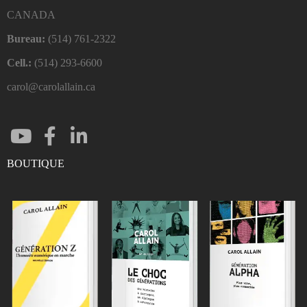
CANADA
Bureau:
(514) 761-2322
Cell.:
(514) 293-6600
carol@carolallain.ca
BOUTIQUE
ENTRER