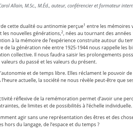
Carol Allain, M.Sc., M.Éd., auteur, conférencier et formateur inter
1
rde cette dualité ou antinomie perçue
entre les mémoires v
2
t les nouvelles générations,
, nées au tournant des années 
tion à la mémoire de l’expérience construite autour du tem
re de la génération née entre 1925-1944 nous rappelle les bi
ation collective. Il nous faudra saisir les prolongements pos
valeurs du passé et les valeurs du présent.
’autonomie et de temps libre. Elles réclament le pouvoir de
 l’heure actuelle, la société ne nous révèle peut-être que se
’activité réflexive de la remémoration permet d’avoir une per
traintes, de limites et de possibilités à l’échelle individuelle
: comment agir sans une représentation des êtres et des ch
s hors du langage, de l’espace et du temps ?