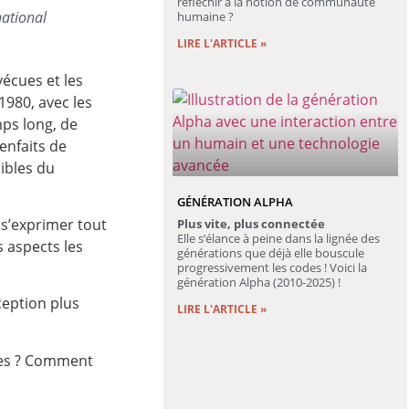
réfléchir à la notion de communauté
national
humaine ?
LIRE L'ARTICLE »
écues et les
1980, avec les
ps long, de
enfaits de
sibles du
GÉNÉRATION ALPHA
 s’exprimer tout
Plus vite, plus connectée
Elle s’élance à peine dans la lignée des
s aspects les
générations que déjà elle bouscule
progressivement les codes ! Voici la
génération Alpha (2010-2025) !
ception plus
LIRE L'ARTICLE »
.
oses ? Comment