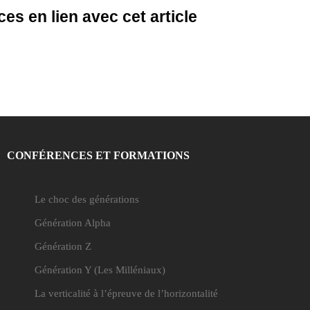
es en lien avec cet article
CONFÉRENCES ET FORMATIONS
Le choc des générations
Génération Alpha
Génération Z
Génération Y
(Les Milléniaux)
La verticalité à l’épreuve de l’horizontalité