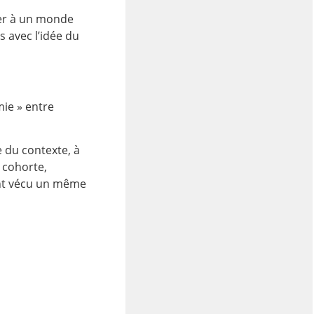
ter à un monde
 avec l’idée du
mie » entre
e du contexte, à
 cohorte,
ant vécu un même