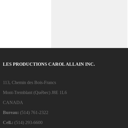
LES PRODUCTIONS CAROL ALLAIN INC.
113, Chemin des Bois-Francs
Mont-Tremblant (Québec)
J8E 1L6
CANADA
Bureau:
(514) 761-2322
Cell.:
(514) 293-6600