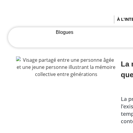
À L’IN
Blogues
La 
que
La p
l’ex
temp
cont