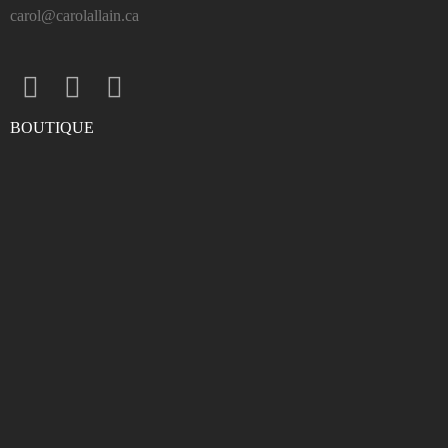
carol@carolallain.ca
BOUTIQUE
ENTRER