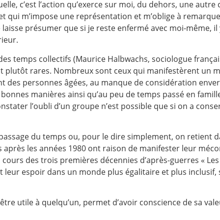
lle, c’est l’action qu’exerce sur moi, du dehors, une autre 
et qui m’impose une représentation et m’oblige à remarque
 laisse présumer que si je reste enfermé avec moi-même, il 
ieur.
 des temps collectifs (Maurice Halbwachs, sociologue françai
ent plutôt rares. Nombreux sont ceux qui manifestèrent un m
t des personnes âgées, au manque de considération enver
des bonnes manières ainsi qu’au peu de temps passé en famille
nstater l’oubli d’un groupe n’est possible que si on a conse
passage du temps ou, pour le dire simplement, on retient d
s après les années 1980 ont raison de manifester leur méc
au cours des trois premières décennies d’après-guerres « Les
t leur espoir dans un monde plus égalitaire et plus inclusif,
être utile à quelqu’un, permet d’avoir conscience de sa vale