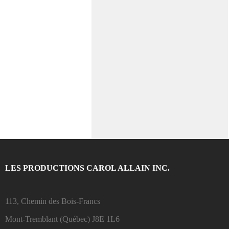
LES PRODUCTIONS CAROL ALLAIN INC.
113, Chemin des Bois-Francs
Mont-Tremblant (Québec)
J8E 1L6