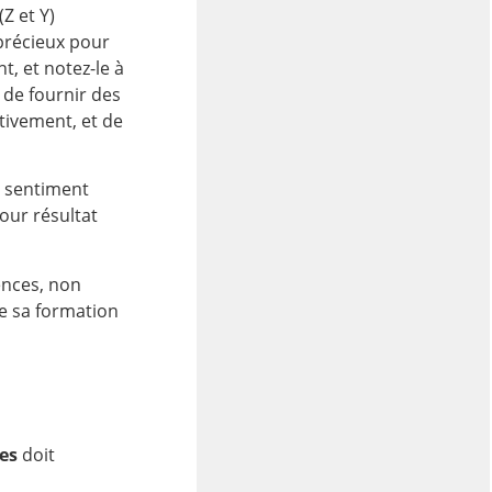
Z et Y)
 précieux pour
, et notez-le à
r de
fournir des
ctivement, et de
le sentiment
pour résultat
ences, non
ue sa formation
les
doit