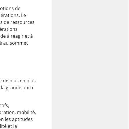
 notions de
érations. Le
ces de ressources
nérations
de à réagir et à
tré au sommet
e de plus en plus
 la grande porte
tifs,
ration, mobilité,
on les aptitudes
ité et la