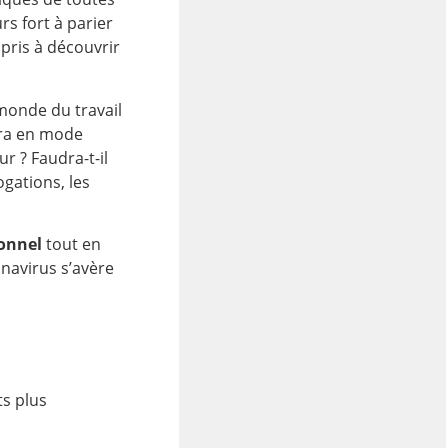
rs fort à parier
pris à découvrir
monde du travail
era en mode
r ? Faudra-t-il
gations, les
sonnel
tout en
navirus s’avère
ts plus