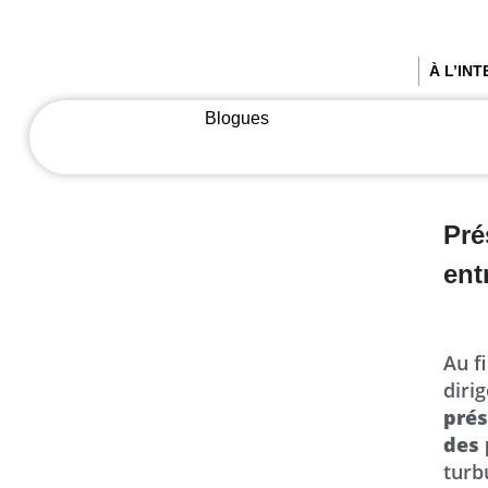
À L’IN
Blogues
Pré
ent
Au f
diri
prés
des 
turb