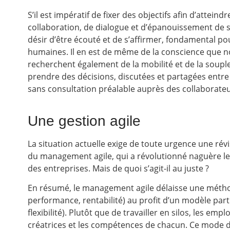
S’il est impératif de fixer des objectifs afin d’atteindr
collaboration, de dialogue et d’épanouissement de so
désir d’être écouté et de s’affirmer, fondamental pou
humaines. Il en est de même de la conscience que no
recherchent également de la mobilité et de la souple
prendre des décisions, discutées et partagées entre 
sans consultation préalable auprès des collaborateu
Une gestion agile
La situation actuelle exige de toute urgence une ré
du management agile, qui a révolutionné naguère les
des entreprises. Mais de quoi s’agit-il au juste ?
En résumé, le management agile délaisse une méthod
performance, rentabilité) au profit d’un modèle parti
flexibilité). Plutôt que de travailler en silos, les em
créatrices et les compétences de chacun. Ce mode de ge