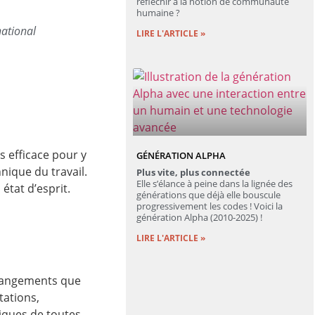
réfléchir à la notion de communauté
humaine ?
national
LIRE L'ARTICLE »
us efficace pour y
GÉNÉRATION ALPHA
nique du travail.
Plus vite, plus connectée
Elle s’élance à peine dans la lignée des
état d’esprit.
générations que déjà elle bouscule
progressivement les codes ! Voici la
génération Alpha (2010-2025) !
LIRE L'ARTICLE »
changements que
tations,
iques de toutes