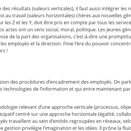
e des résultats (valeurs verticales), il faut aussi intégrer les
i au travail (valeurs horizontales) chères aux nouvelles gén
r les Z et les Y, doit être pris en compte par tous les servi
s actes ont un sens social, moral, politique. Les jeunes gé
sse de la part des organisations, c’est-à-dire une promptitu
les employés et la direction. Finie l’ère du pouvoir concen
rs !
vision des procédures d’encadrement des employés. On parl
 technologies de l’information et qui entre maintenant par
ologie relevant d’une approche verticale (processus, objec
cipatif centré sur une approche horizontale (égalité, collabo
ployés travaillent au sein d’entités regroupées en réseaux, sel
stion privilégie l’imagination et les idées. Il prône la fluid