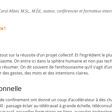
Carol Allain, M.Sc., M.Éd., auteur, conférencier et formateur inter
e !
t sur la réussite d’un projet collectif. Et l’ingrédient le pl
siasme. On entre ici dans la sphère humaine et non pas tech
n résumer. On dit souvent de l’enthousiasme qu’il s’agit d’un 
 des gestes, des mots et des intentions claires.
ionnelle
e de confinement ont donné un coup d’accélérateur à des 
30 : passage éclair au télétravail à grande échelle, téléconsul
ravail, nouvelles formations en ligne, avancées technolog